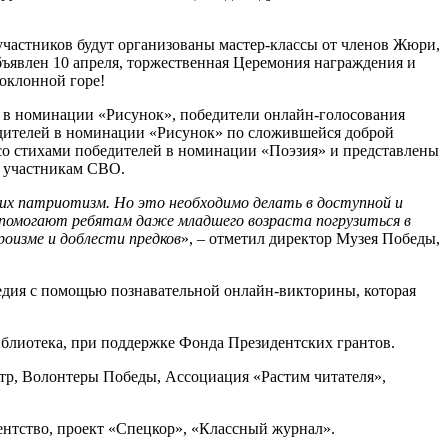
я участников будут организованы мастер-классы от членов Жюри,
объявлен 10 апреля, торжественная Церемония награждения и
оклонной горе!
в в номинации «Рисунок», победители онлайн-голосования
едителей в номинации «Рисунок» по сложившейся доброй
со стихами победителей в номинации «Поэзия» и представлены
и участникам СВО.
них патриотизм. Но это необходимо делать в доступной и
я помогают ребятам даже младшего возраста погрузиться в
оизме и доблести предков
», – отметил директор Музея Победы,
ледия с помощью познавательной онлайн-викторины, которая
блиотека, при поддержке Фонда Президентских грантов.
тр, Волонтеры Победы, Ассоциация «Растим читателя»,
ентство, проект «Спецкор», «Классный журнал».