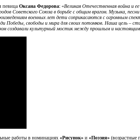
 и певица
Оксана Федорова
: «
Великая Отечественная война и ее 
одов Советского Союза в борьбе с общим врагом. Музыка, песни
произведениям военных лет дети соприкасаются с огромным спе
ади Победы, свободы и мира для своих потомков. Наша цель – 
вом создавали культурный мостик между прошлым и настоящим
льные работы в номинациях
«Рисунок»
и
«Поэзия»
(возрастные г