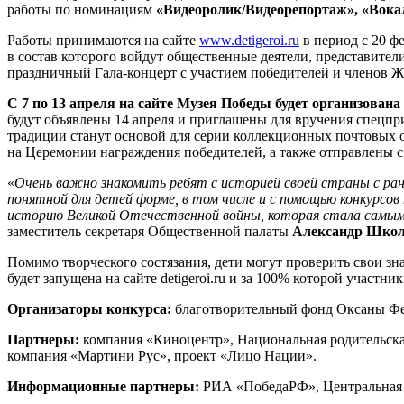
работы по номинациям
«Видеоролик/Видеорепортаж», «Вокал
Работы принимаются на сайте
www.detigeroi.ru
в период с 20 ф
в состав которого войдут общественные деятели, представител
праздничный Гала-концерт с участием победителей и членов Ж
С 7 по 13 апреля на сайте Музея Победы будет организован
будут объявлены 14 апреля и приглашены для вручения спецп
традиции станут основой для серии коллекционных почтовых 
на Церемонии награждения победителей, а также отправлены 
«
Очень важно знакомить ребят с историей своей страны с ран
понятной для детей форме, в том числе и с помощью конкурсо
историю Великой Отечественной войны, которая стала самым с
заместитель секретаря Общественной палаты
Александр Шко
Помимо творческого состязания, дети могут проверить свои з
будет запущена на сайте detigeroi.ru и за 100% которой участ
Организаторы конкурса:
благотворительный фонд Оксаны Фед
Партнеры:
компания «Киноцентр», Национальная родительска
компания «Мартини Рус», проект «Лицо Нации».
Информационные партнеры:
РИА «ПобедаРФ», Центральная с