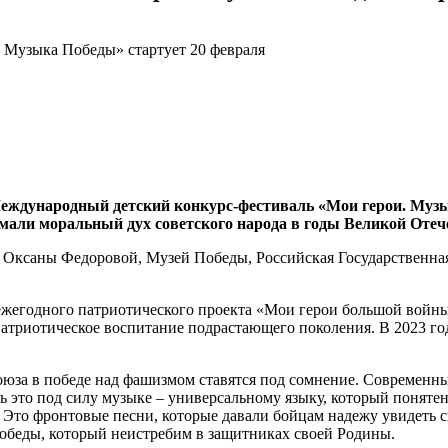
 Музыка Победы» стартует 20 февраля
а Международный детский конкурс-фестиваль «Мои герои. Му
имали моральный дух советского народа в годы Великой Оте
Оксаны Федоровой, Музей Победы, Российская Государственная
егодного патриотического проекта «Мои герои большой войны»
атриотическое воспитание подрастающего поколения. В 2023 год
юза в победе над фашизмом ставятся под сомнение. Современные
ь это под силу музыке – универсальному языку, который поняте
Это фронтовые песни, которые давали бойцам надежу увидеть св
победы, который неистребим в защитниках своей Родины.