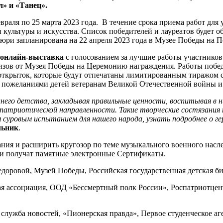
» и «Танец».
евраля по 25 марта 2023 года. В течение срока приема работ дл
и культуры и искусства. Список победителей и лауреатов будет 
юри запланирована на 22 апреля 2023 года в Музее Победы на П
а онлайн-выставка
с голосованием за лучшие работы участнико
ризов от Музея Победы на Церемонию награждения. Работы поб
открыток, которые будут отпечатаны лимитированным тиражом 
с пожеланиями детей ветеранам Великой Отечественной войны 
него детства, закладывая правильные ценности, воспитывая в 
в патриотической направленности. Такие творческие состязани
уровым испытанием для нашего народа, узнать подробнее о гер
льник
.
нания и расширить кругозор по теме музыкального военного нас
ники получат памятные электронные Сертификаты.
оровой, Музей Победы, Российская государственная детская би
я ассоциация, ООД «Бессмертный полк России», Роспатриотцен
лужба новостей, «Пионерская правда», Первое студенческое аг