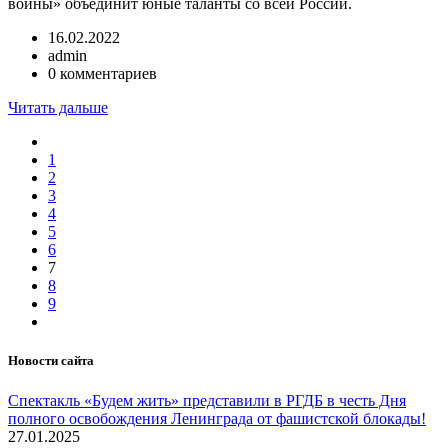
войны» объединит юные таланты со всей России.
16.02.2022
admin
0 комментариев
Читать дальше
1
2
3
4
5
6
7
8
9
Новости сайта
Спектакль «Будем жить» представили в РГДБ в честь Дня
полного освобождения Ленинграда от фашистской блокады!
27.01.2025