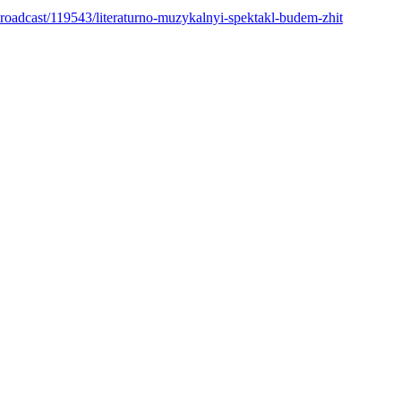
/broadcast/119543/literaturno-muzykalnyi-spektakl-budem-zhit