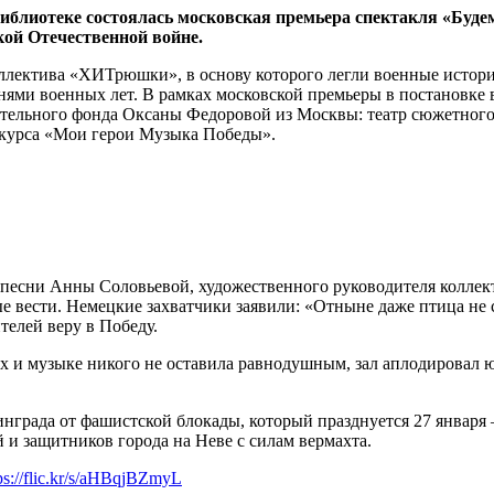
 библиотеке состоялась московская премьера спектакля «Буд
кой Отечественной войне.
коллектива «ХИТрюшки», в основу которого легли военные исто
нями военных лет. В рамках московской премьеры в постановке
ительного фонда Оксаны Федоровой из Москвы: театр сюжетного
нкурса «Мои герои Музыка Победы».
й песни Анны Соловьевой, художественного руководителя колл
е вести. Немецкие захватчики заявили: «Отныне даже птица не 
телей веру в Победу.
мах и музыке никого не оставила равнодушным, зал аплодировал
града от фашистской блокады, который празднуется 27 января –
 и защитников города на Неве с силам вермахта.
ps://flic.kr/s/aHBqjBZmyL