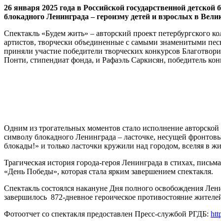
26 января 2025 года в Российской государственной детской
блокадного Ленинграда – героизму детей и взрослых в Вели
Спектакль «Будем жить» – авторский проект петербургского 
артистов, творчески объединенные с самыми знаменитыми пес
приняли участие победители творческих конкурсов Благотвор
Понти, стипендиат фонда, и Рафаэль Саркисян, победитель ко
Одним из трогательных моментов стало исполнение авторско
символу блокадного Ленинграда – ласточке, несущей фронтовы
блокады!» и только ласточки кружили над городом, вселяя в жи
Трагическая история города-героя Ленинграда в стихах, пись
«День Победы», которая стала ярким завершением спектакля.
Спектакль состоялся накануне Дня полного освобождения Ленин
завершилось 872-дневное героическое противостояние жителей
Фотоотчет со спектакля предоставлен Пресс-службой РГДБ:
htt